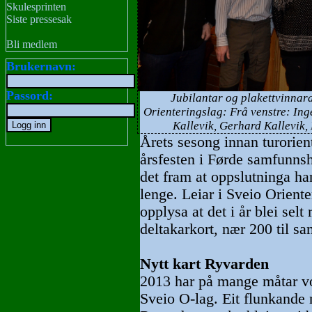
Skulesprinten
Siste pressesak
Bli medlem
Brukernavn:
Passord:
Jubilantar og plakettvinnarar
Orienteringslag: Frå venstre: In
Kallevik, Gerhard Kallevik,
Årets sesong innan turorien
årsfesten i Førde samfunn
det fram at oppslutninga har
lenge. Leiar i Sveio Orien
opplysa at det i år blei sel
deltakarkort, nær 200 til s
Nytt kart Ryvarden
2013 har på mange måtar vor
Sveio O-lag. Eit flunkande n