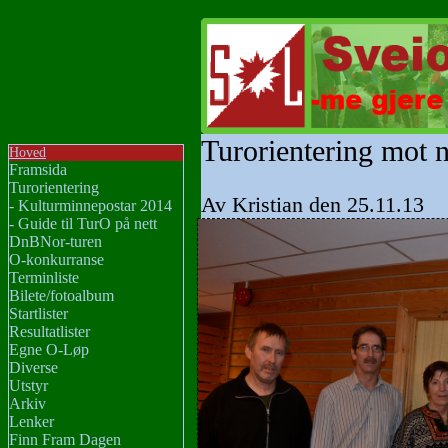
Turorientering mot 
Hoved
Framsida
Turorientering
Av Kristian den 25.11.13
- Kulturminnepostar 2014
- Guide til TurO på nett
DnBNor-turen
O-konkurranse
Terminliste
Bilete/fotoalbum
Startlister
Resultatlister
Egne O-Løp
Diverse
Utstyr
Arkiv
Lenker
Finn Fram Dagen