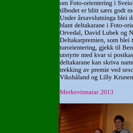
om Foto-orientering i Sveio
tilbodet er blitt særs godt m
Under årsavslutninga blei de
blant deltakarane i Foto-ori
Orvedal, David Lubek og N
Deltakarpremien, som blei tr
turorientering, gjekk til Be
utstyrte med kvar si postka
deltakarane kan skriva namn
trekking av premie ved seso
Vikshåland og Lilly Krunen
Merkevinnarar 2013