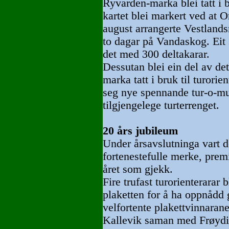
Ryvarden-marka blei tatt i b
kartet blei markert ved at O
august arrangerte Vestlands
to dagar på Vandaskog. Eit
det med 300 deltakarar.
Dessutan blei ein del av de
marka tatt i bruk til turorie
seg nye spennande tur-o-mul
tilgjengelege turterrenget.
20 års jubileum
Under årsavslutninga vart d
fortenestefulle merke, premi
året som gjekk.
Fire trufast turorienterarar 
plaketten for å ha oppnådd 
velfortente plakettvinnaran
Kallevik saman med Frøydi