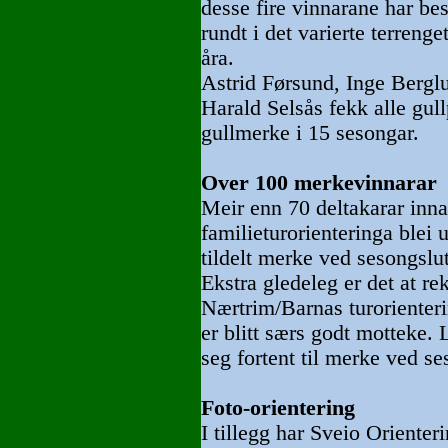
desse fire vinnarane har be
rundt i det varierte terrenge
åra.
Astrid Førsund, Inge Berglu
Harald Selsås fekk alle gul
gullmerke i 15 sesongar.
Over 100 merkevinnarar
Meir enn 70 deltakarar inna
familieturorienteringa blei 
tildelt merke ved sesongslut
Ekstra gledeleg er det at rek
Nærtrim/Barnas turorienteri
er blitt særs godt motteke. 
seg fortent til merke ved se
Foto-orientering
I tillegg har Sveio Orienteri