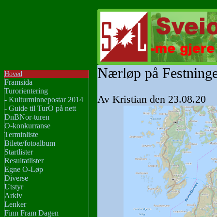
Nærløp på Festningen
Hoved
Framsida
Turorientering
Av Kristian den 23.08.20
- Kulturminnepostar 2014
- Guide til TurO på nett
DnBNor-turen
O-konkurranse
Terminliste
Bilete/fotoalbum
Startlister
Resultatlister
Egne O-Løp
Diverse
Utstyr
Arkiv
Lenker
Finn Fram Dagen