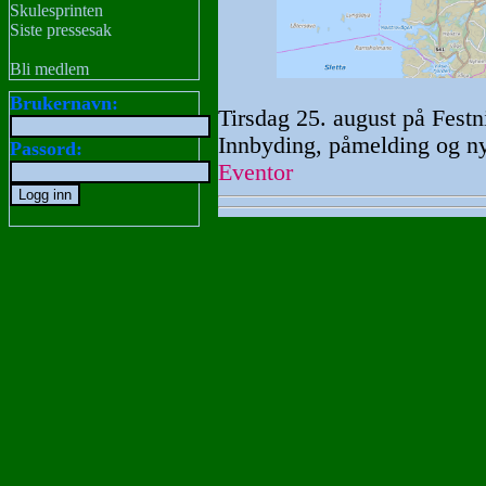
Skulesprinten
Siste pressesak
Bli medlem
Brukernavn:
Tirsdag 25. august på Festn
Innbyding, påmelding og n
Passord:
Eventor