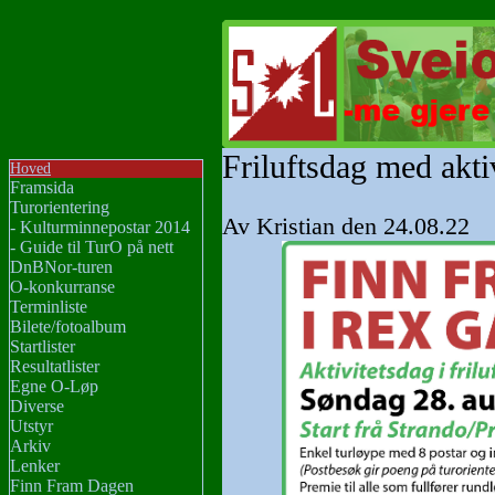
Friluftsdag med aktiv
Hoved
Framsida
Turorientering
Av Kristian den 24.08.22
- Kulturminnepostar 2014
- Guide til TurO på nett
DnBNor-turen
O-konkurranse
Terminliste
Bilete/fotoalbum
Startlister
Resultatlister
Egne O-Løp
Diverse
Utstyr
Arkiv
Lenker
Finn Fram Dagen