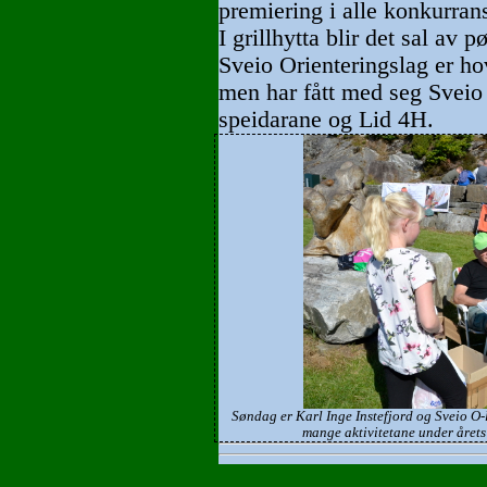
premiering i alle konkurrans
I grillhytta blir det sal av pø
Sveio Orienteringslag er h
men har fått med seg Sveio
speidarane og Lid 4H.
Søndag er Karl Inge Instefjord og Sveio O-la
mange aktivitetane under året