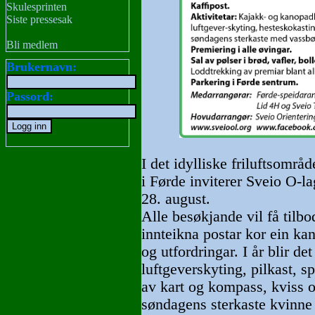
Skulesprinten
Siste pressesak
Bli medlem
Brukernavn:
Passord:
I det idylliske friluftsområ
i Førde inviterer Sveio O-l
28. august.
Alle besøkjande vil få tilb
innteikna postar kor ein ka
og utfordringar. I år blir d
luftgeverskyting, pilkast, s
av kart og kompass, kviss o
søndagens sterkaste kvinne