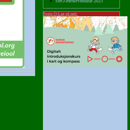
TurO-merkevinnarar 2025
Sveio O-Lag på nett: