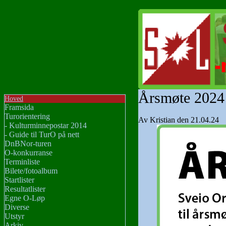
Årsmøte 2024
Hoved
Framsida
Turorientering
Av Kristian den 21.04.24
- Kulturminnepostar 2014
- Guide til TurO på nett
DnBNor-turen
O-konkurranse
Terminliste
Bilete/fotoalbum
Startlister
Resultatlister
Egne O-Løp
Diverse
Utstyr
Arkiv