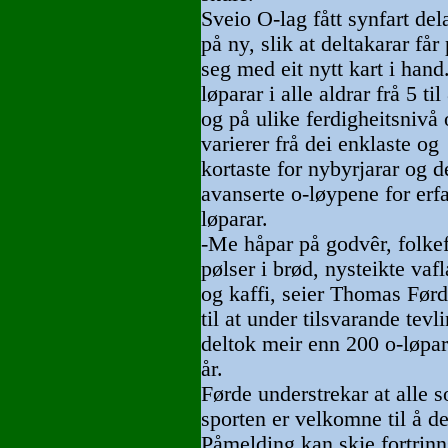
Sveio O-lag fått synfart del
på ny, slik at deltakarar får
seg med eit nytt kart i hand
løparar i alle aldrar frå 5 til
og på ulike ferdigheitsnivå
varierer frå dei enklaste og
kortaste for nybyrjarar og de
avanserte o-løypene for erf
løparar.
-Me håpar på godvêr, folke
pølser i brød, nysteikte vafla
og kaffi, seier Thomas Førd
til at under tilsvarande tevli
deltok meir enn 200 o-løpar
år.
Førde understrekar at alle s
sporten er velkomne til å de
Påmelding kan skje fortrin