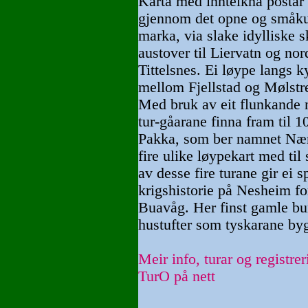
Karta med innteikna postar 
gjennom det opne og småku
marka, via slake idylliske
austover til Liervatn og nord 
Tittelsnes. Ei løype langs k
mellom Fjellstad og Mølstre
Med bruk av eit flunkande n
tur-gåarane finna fram til 1
Pakka, som ber namnet Nær
fire ulike løypekart med til
av desse fire turane gir ei 
krigshistorie på Nesheim fo
Buavåg. Her finst gamle bun
hustufter som tyskarane byg
Meir info, turar og registre
TurO på nett