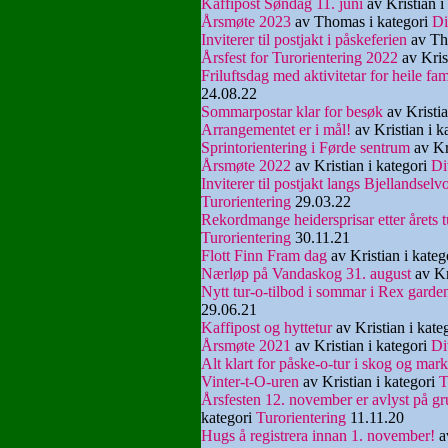
Kaffipost Søndag 11. juni
av Kristian i
Årsmøte 2023
av Thomas i kategori
Di
Inviterer til postjakt i påskeferien
av Th
Årsfest for Turorientering 2022
av Kris
Friluftsdag med aktivitetar for heile fam
24.08.22
Sommarpostar klar for besøk
av Kristia
Arrangementet er i mål!
av Kristian i k
Sprintorientering i Førde sentrum
av Kri
Årsmøte 2022
av Kristian i kategori
Di
Inviterer til postjakt langs Bjellandselv
Turorientering
29.03.22
Rekordmange heidersprisar etter årets 
Turorientering
30.11.21
Flott Finn Fram dag
av Kristian i kateg
Nærløp på Vandaskog 31. august
av Kr
Nytt tur-o-tilbod i sommar i Rex garden
29.06.21
Kaffipost og hyttetur
av Kristian i kate
Årsmøte 2021
av Kristian i kategori
Di
Alt klart for påske-o-tur i skog og mark
Vinter-t-O-uren
av Kristian i kategori
T
Årsfesten 12. november er avlyst på gr
kategori
Turorientering
11.11.20
Hugs å registrera innan 1. november!
av