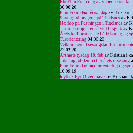
Ein Finn Fram dag av ypperste merke.
30.08.20
Finn Fram dag på søndag
av Kristian i
Sprang frå myggen på Tittelsnes
av Kri
Nærløp på Festningen i Tittelsnes
av Kr
Tur-o-sesongen er så vidt begynt.
av Kr
Årets kaffipost er ute både lørdag og sø
Turorientering
04.06.20
Velkommen til sesongstart for turorient
23.03.20
Årsmøte tysdag 18. feb
av Kristian i k
Jubel og jubileum etter årets o-sesong
a
Finn Fram dag med orientering og spei
10.09.19
Idyllisk Fyr-O ved havet
av Kristian i 