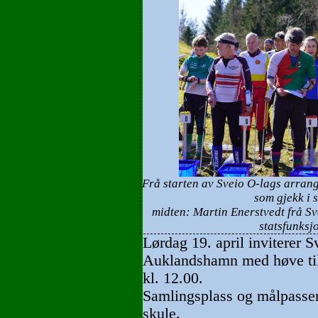
Frå starten av Sveio O-lags arran
som gjekk i s
midten: Martin Enerstvedt frå Sve
statsfunksj
Lørdag 19. april inviterer Sv
Auklandshamn med høve til 
kl. 12.00.
Samlingsplass og målpasser
skule.