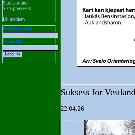
Skulesprinten
Siste pressesak
Bli medlem
Brukernavn:
Passord:
Suksess for Vestlan
22.04.26