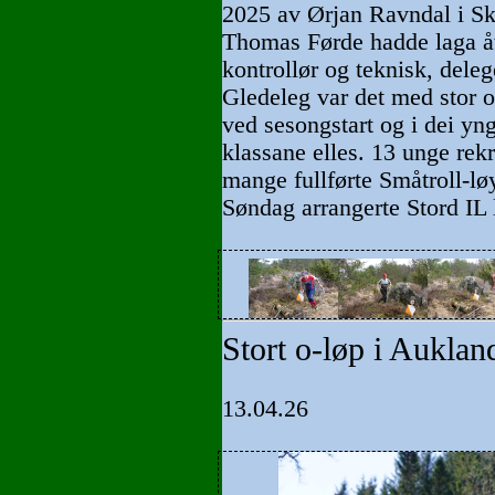
2025 av Ørjan Ravndal i Sk
Thomas Førde hadde laga åt
kontrollør og teknisk, deleg
Gledeleg var det med stor 
ved sesongstart og i dei yn
klassane elles. 13 unge rekr
mange fullførte Småtroll-lø
Søndag arrangerte Stord IL l
Stort o-løp i Aukla
13.04.26