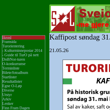
Kaffipost søndag 31
Hoved
Framsida
Turorientering
21.05.26
- Kulturminnepostar 2014
- Guide til TurO på nett
DnBNor-turen
O-konkurranse
Terminliste
Bilete/fotoalbum
Startlister
Resultatlister
Egne O-Løp
Diverse
Utstyr
Arkiv
Lenker
Finn Fram Dagen