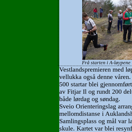
Frå starten i A-løypene 
Vestlandspremieren med løp 
vellukka også denne våren.
500 startar blei gjennomført
av Fitjar Il og rundt 200 de
både lørdag og søndag.
Sveio Orienteringslag arran
mellomdistanse i Auklands
Samlingsplass og mål var la
skule. Kartet var blei resynf