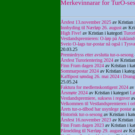
Merkevinnarar for TurO-ses
Årsfest 13.november 2025
av Kristian 
Innbyding til Nærløp 26. august
av Kris
High Five!
av Kristian i kategori
Turor
Vestlandspremieren: O-løp på Auklan
Sveio O-lags tur-postar nå også i Tysv
20.03.25
Premiedryss etter avslutta tur-o-sesong
Årsfest Turorientering 2024
av Kristian
Finn Fram dagen 2024
av Kristian i ka
Sommarpostar 2024
av Kristian i kate
Kaffipost søndag 26. mai 2024 i Dran
25.05.24
Faktura for medlemskontigent 2024
av 
Årsmøte 2024
av Kristian i kategori
L
Vestlandspremiere, suksess i regnver
av
Velkommen til Vestlandspremieren i ori
Årets tur-o-tilbod har usynlege postar
a
Historisk tur-o-sesong
av Kristian i kat
Årsfest 16.november 2023
av Kristian 
Finn Fram dagen 2023
av Kristian i ka
Påmelding til Nærløp 29. august
av Kri