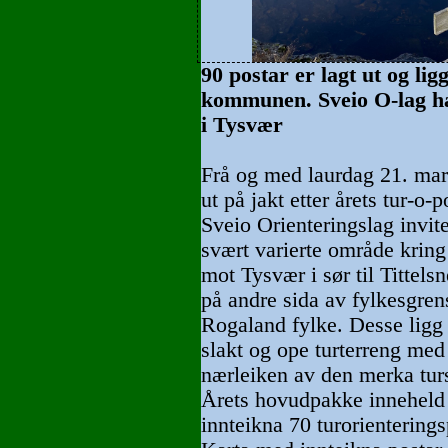
90 postar er lagt ut og lig
kommunen. Sveio O-lag har
i Tysvær
Frå og med laurdag 21. mar
ut på jakt etter årets tur-o-p
Sveio Orienteringslag inviter
svært varierte område krin
mot Tysvær i sør til Tittel
på andre sida av fylkesgrensa
Rogaland fylke. Desse ligg i
slakt og ope turterreng med
nærleiken av den merka turs
Årets hovudpakke inneheld 
innteikna 70 turorienterings